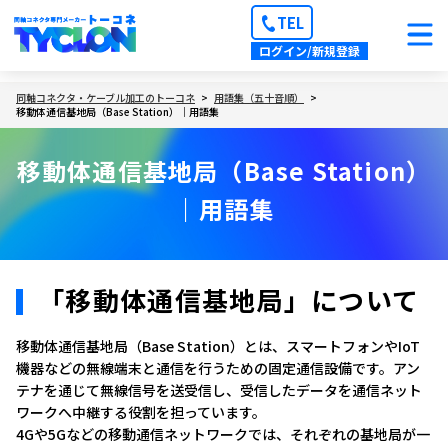
TEL
ログイン/新規登録
同軸コネクタ・ケーブル加工のトーコネ
用語集（五十音順）
移動体通信基地局（Base Station）｜用語集
移動体通信基地局（Base Station）
｜用語集
「移動体通信基地局」について
移動体通信基地局（Base Station）とは、スマートフォンやIoT
機器などの無線端末と通信を行うための固定通信設備です。アン
テナを通じて無線信号を送受信し、受信したデータを通信ネット
ワークへ中継する役割を担っています。
4Gや5Gなどの移動通信ネットワークでは、それぞれの基地局が一