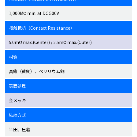
1,000MΩ min. at DC 500V
接触抵抗（Contact Resistance）
5.0mΩ max.(Center) / 2.5mΩ max.(Outer)
材質
真鍮（黄銅）、ベリリウム銅
表面処理
金メッキ
結線方式
半田、圧着