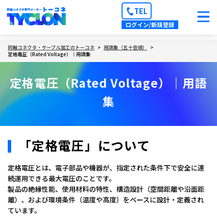
TEL
ログイン/新規登録
同軸コネクタ・ケーブル加工のトーコネ
用語集（五十音順）
定格電圧（Rated Voltage）｜用語集
定格電圧（Rated Voltage）｜用語
集
「定格電圧」について
定格電圧とは、電子部品や機器が、指定された条件下で安全に連
続運用できる最大電圧のことです。
製品の絶縁性能、使用材料の特性、構造設計（空間距離や沿面距
離）、および環境条件（温度や高度）をベースに設計・定義され
ています。