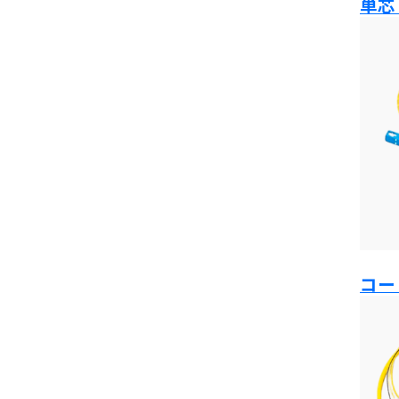
単芯
コー