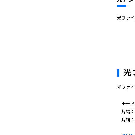
光ファイ
光
光ファイ
モード：
片端：SC
片端：SC