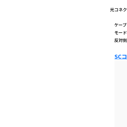
光コネク
ケーブル
モード：
反対側：S
SC