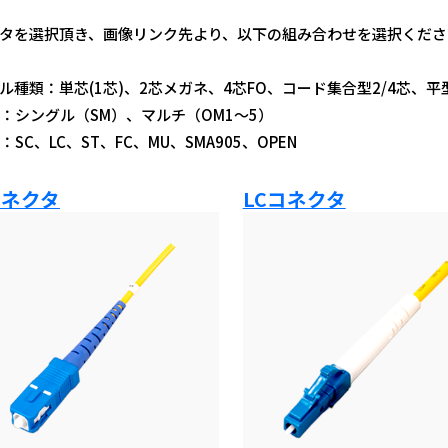
タを選択頂き、画像リンク先より、以下の組み合わせを選択くださ
種類：単芯(1芯)、2芯メガネ、4芯FO、コード集合型2/4芯、平型
シングル（SM）、マルチ（OM1～5）
C、LC、ST、FC、MU、SMA905、OPEN
コネクタ
LCコネクタ