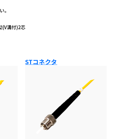
い。
(V溝付)2芯
STコネクタ