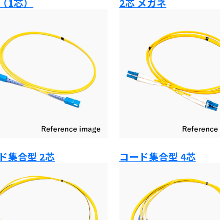
（1芯）
2芯 メガネ
ド集合型 2芯
コード集合型 4芯