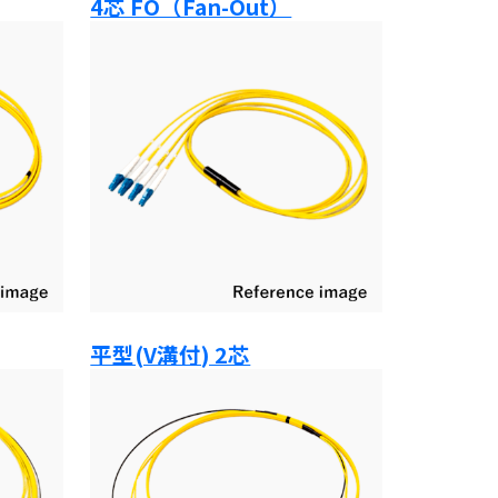
4芯 FO（Fan-Out）
平型(V溝付) 2芯