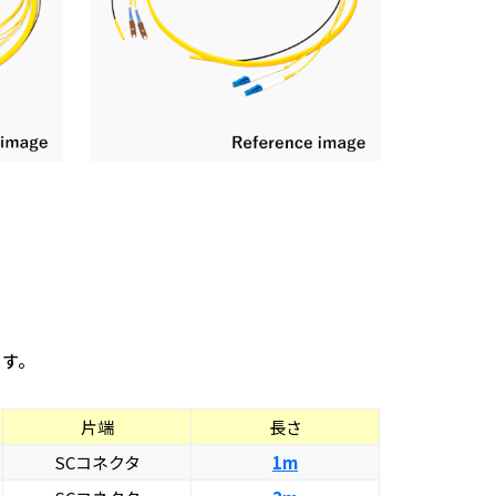
ます。
片端
長さ
SCコネクタ
1m