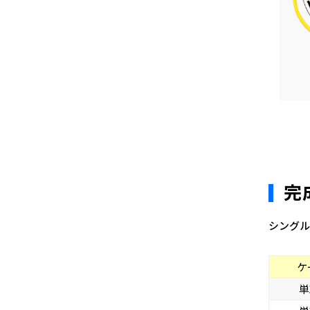
完
シングル
ケ
単