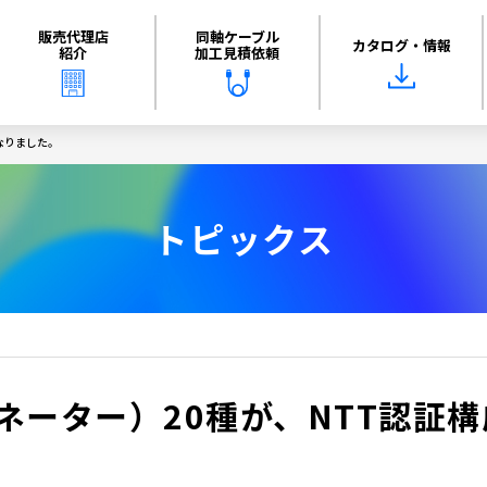
販売代理店
同軸ケーブル
カタログ・情報
紹介
加工見積依頼
なりました。
トピックス
ネーター）20種が、NTT認証構