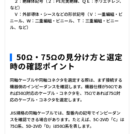
２：絶縁体記号（２：PE充実絶縁、ＱＥ：ポリエチレン、
など）
Ｖ：外部導体・シースなどの形状記号（Ｖ：一重編組・ビ
ニール、Ｗ：二重編組・ビニール、Ｔ：三重編組・ビニー
ル、など）
50Ω・75Ωの見分け方と選定
時の確認ポイント
同軸ケーブルや同軸コネクタを選定する際は、まず接続する
機器側のインピーダンスを確認します。機器仕様が50Ωであ
れば50Ω対応のケーブル・コネクタを、75Ωであれば75Ω対
応のケーブル・コネクタを選定します。
JIS規格の同軸ケーブルでは、型番内の記号でインピーダン
スを確認できる場合があります。たとえば、5C-2Vの「C」は
75Ω系、5D-2Vの「D」は50Ω系を表します。