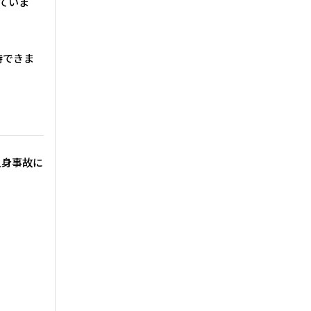
ていま
持できま
人身事故に