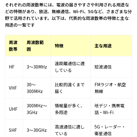
それぞれの周波数帯には、電波の届きやすさや利用される用途な
どの特徴があり、放送、無線通信、Wi-Fi、5Gなど、さまざまな分
野で活用されています。以下は、代表的な周波数帯の特徴と主な
用途の一覧です
周波
周波数範
特徴
主な用途
数帯
囲
遠距離通信に適
HF
3～30MHz
短波通信
している
30～
比較的遠くまで
FMラジオ・航空
VHF
300MHz
届く
無線
300MHz～
情報量が多く、
地デジ・携帯電
UHF
3GHz
多用途
話・Wi-Fi
高速通信に適し
5G・レーダー・
SHF
3～30GHz
ている
衛星通信