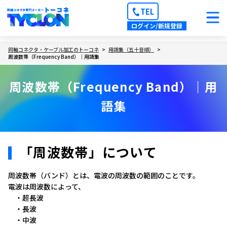
TEL
ログイン/新規登録
同軸コネクタ・ケーブル加工のトーコネ
用語集（五十音順）
周波数帯（Frequency Band）｜用語集
周波数帯（Frequency Band）｜用
語集
「周波数帯」について
周波数帯（バンド）とは、電波の周波数の範囲のことです。
電波は周波数によって、
・超長波
・長波
・中波