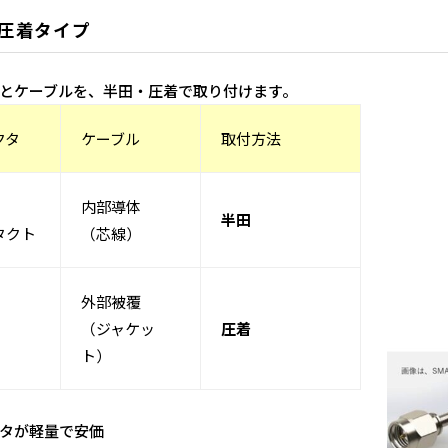
圧着タイプ
とケーブルを、半田・圧着で取り付けます。
クタ
ケーブル
取付方法
内部導体
半田
タクト
（芯線）
外部被覆
（ジャケッ
圧着
ト）
タが軽量で安価