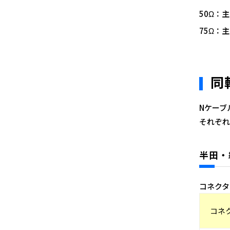
50Ω：
75Ω：
同
Nケーブ
それぞれ
半田・
コネクタ
コネ