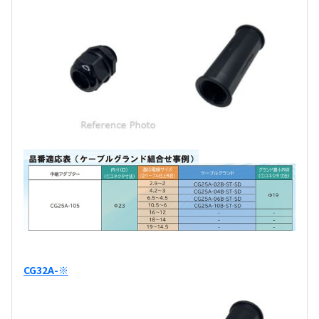
CG32A-※