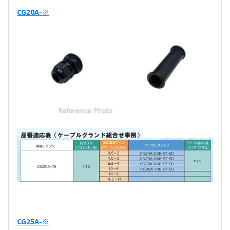
CG20A-※
CG25A-※