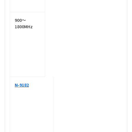
900～
1800MHz
N-9182