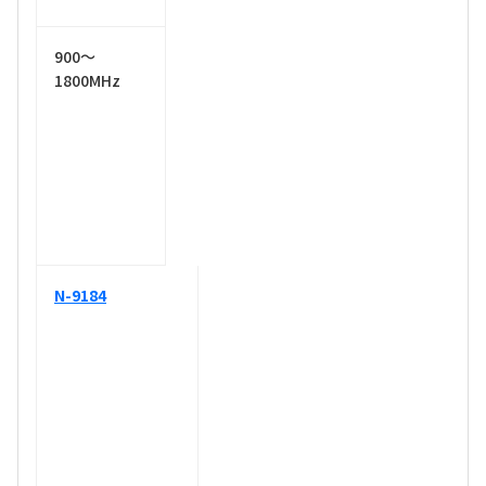
900～
1800MHz
N-9184