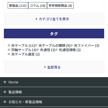
新製品 (121)
コラム (16)
参考開発商品 (8)
カテゴリ全てを表示
タグ
光ケーブル (11)
光ケーブルの種類 (5)
光ファイバー (3)
同軸ケーブル (3)
光通信 (2)
光通信規格 (2)
光ケーブル選定 (2)
全部見る
Home
製品情報
お知らせ・新製品情報