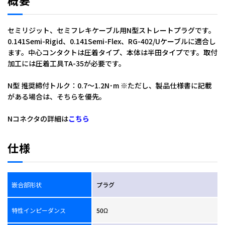
セミリジット、セミフレキケーブル用N型ストレートプラグです。
0.141Semi-Rigid、0.141Semi-Flex、RG-402/Uケーブルに適合し
ます。中心コンタクトは圧着タイプ、本体は半田タイプです。取付
加工には圧着工具TA-35が必要です。
全角：ＮＰ－１４１
N型 推奨締付トルク：0.7～1.2N･m ※ただし、製品仕様書に記載
がある場合は、そちらを優先。
Nコネクタの詳細は
こちら
仕様
嵌合部形状
プラグ
特性インピーダンス
50Ω