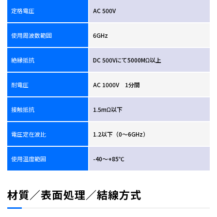
定格電圧
AC 500V
使用周波数範囲
6GHz
絶縁抵抗
DC 500Vにて5000MΩ以上
耐電圧
AC 1000V 1分間
接触抵抗
1.5mΩ以下
電圧定在波比
1.2以下（0～6GHz）
使用温度範囲
-40～+85℃
材質／表面処理／結線方式