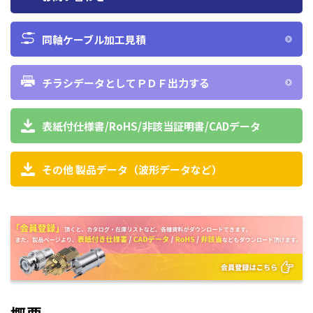
同軸ケーブル加工見積
チラシデータとしてＰＤＦ出力する
表紙付仕様書/RoHS/非該当証明書/CADデータ
その他 製品データ（波形データなど）
概要