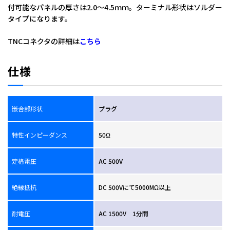
付可能なパネルの厚さは2.0～4.5ｍｍ。ターミナル形状はソルダー
タイプになります。
全角：ＴＮＣ－ＰＢＲ
TNCコネクタの詳細は
こちら
仕様
嵌合部形状
プラグ
特性インピーダンス
50Ω
定格電圧
AC 500V
絶縁抵抗
DC 500Vにて5000MΩ以上
耐電圧
AC 1500V 1分間