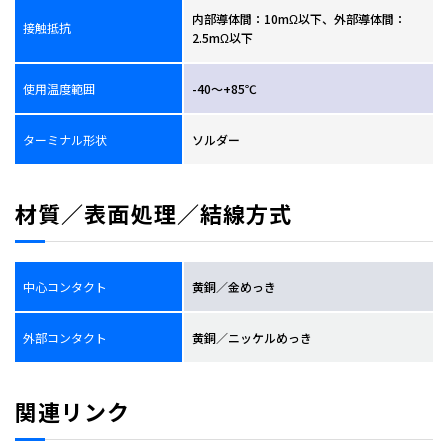
内部導体間：10mΩ以下、外部導体間：
接触抵抗
2.5mΩ以下
使用温度範囲
-40～+85℃
ターミナル形状
ソルダー
材質／表面処理／結線方式
中心コンタクト
黄銅／金めっき
外部コンタクト
黄銅／ニッケルめっき
関連リンク