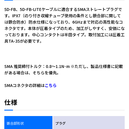
5D-FB、5D-FB-LITEケーブルに適合するSMAストレートプラグで
す。IPX7（のり付き収縮チューブ使用の条件とし篏合部に関して
は篏合防水）防水仕様になっており、6GHzまで対応の高性能なコ
ネクタです。本体が圧着タイプのため、加工がしやすく、安価にな
っております。中心コンタクトは半田タイプ。取付加工には圧着工
具TA-35が必要です。
全角：ＳＭＡＰ－５ＦＢＡ
ＴＡ－３５
SMA 推奨締付トルク：0.8～1.1N･m ※ただし、製品仕様書に記載
がある場合は、そちらを優先。
SMAコネクタの詳細は
こちら
仕様
嵌合部形状
プラグ