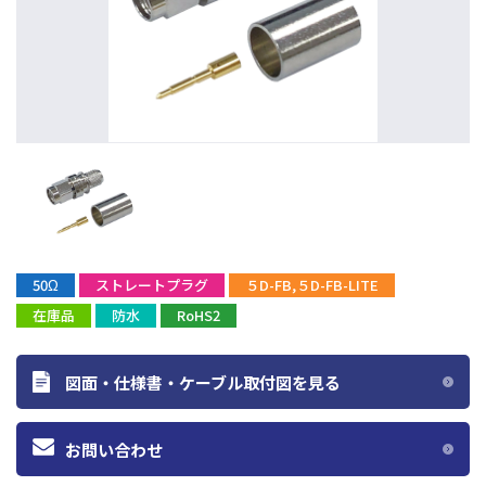
50Ω
ストレートプラグ
５D-FB,５D-FB-LITE
在庫品
防水
RoHS2
図面・仕様書・ケーブル取付図を見る
お問い合わせ