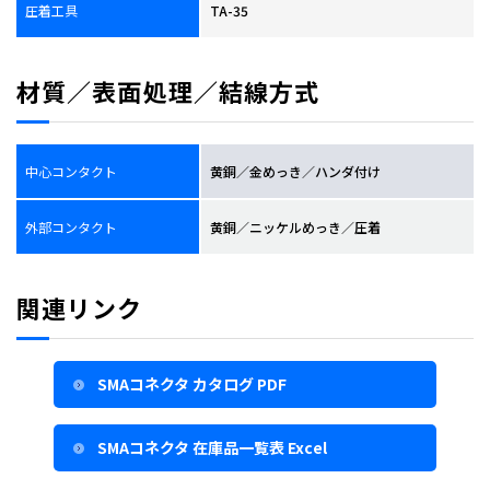
圧着工具
TA-35
材質／表面処理／結線方式
中心コンタクト
黄銅／金めっき／ハンダ付け
外部コンタクト
黄銅／ニッケルめっき／圧着
関連リンク
SMAコネクタ カタログ PDF
SMAコネクタ 在庫品一覧表 Excel