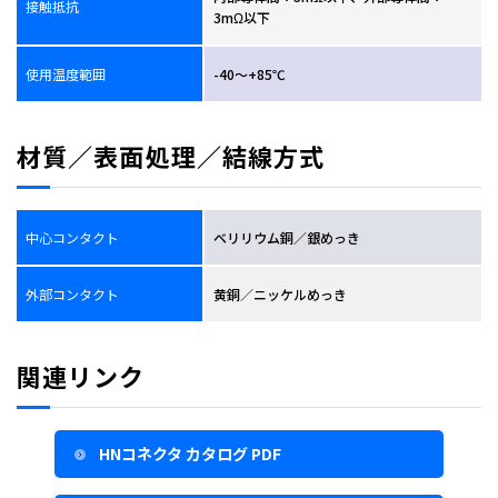
接触抵抗
3mΩ以下
使用温度範囲
-40～+85℃
材質／表面処理／結線方式
中心コンタクト
ベリリウム銅／銀めっき
外部コンタクト
黄銅／ニッケルめっき
関連リンク
HNコネクタ カタログ PDF