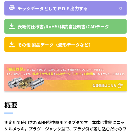
チラシデータとしてＰＤＦ出力する
表紙付仕様書/RoHS/非該当証明書/CADデータ
その他 製品データ（波形データなど）
概要
測定用で使用されるHN型中継用アダプタです。本体は黄銅にニッ
ケルメッキ。プラグ－ジャック型で、プラグ側が差し込むだけのワ