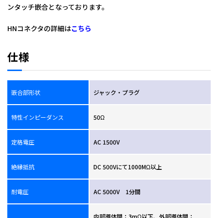
ンタッチ嵌合となっております。
全角：ＨＮ－ＱＡ－ＪＰ
HNコネクタの詳細は
こちら
仕様
嵌合部形状
ジャック・プラグ
特性インピーダンス
50Ω
定格電圧
AC 1500V
絶縁抵抗
DC 500Vにて1000MΩ以上
耐電圧
AC 5000V 1分間
内部導体間：3mΩ以下、外部導体間：