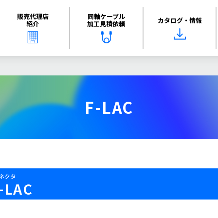
販売代理店
同軸ケーブル
カタログ・情報
紹介
加工見積依頼
F-LAC
コネクタ
-LAC