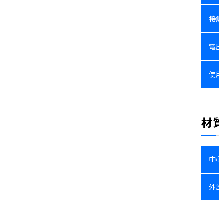
接
電
使
材
中
外