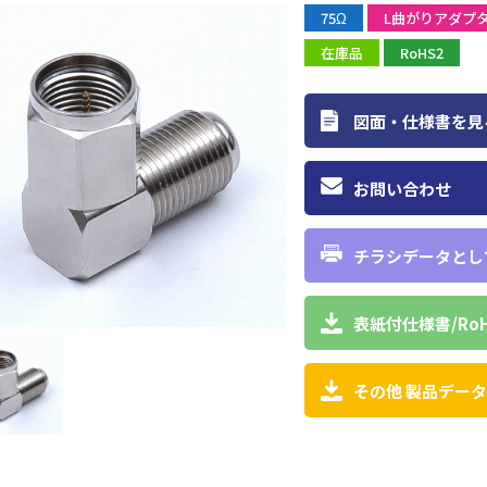
75Ω
L曲がりアダプ
在庫品
RoHS2
図面・仕様書を見
お問い合わせ
チラシデータとし
表紙付仕様書/Ro
その他 製品デー