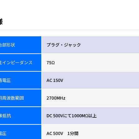
様
合部形状
プラグ・ジャック
性インピーダンス
75Ω
格電圧
AC 150V
用周波数範囲
2700MHz
縁抵抗
DC 500Vにて1000MΩ以上
電圧
AC 500V 1分間