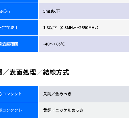
触抵抗
5mΩ以下
圧定在波比
1.3以下（0.3MHz～2650MHz）
用温度範囲
-40～+85℃
質／表面処理／結線方式
心コンタクト
黄銅／金めっき
部コンタクト
黄銅／ニッケルめっき