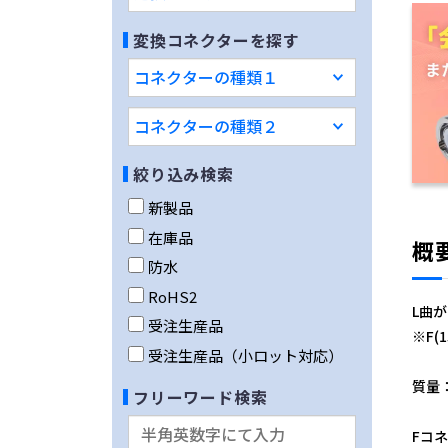
変換コネクターを探す
絞り込み検索
新製品
在庫品
概
防水
RoHS2
L曲
受注生産品
※F
受注生産品（小ロット対応）
質量：
フリーワード検索
Fコ