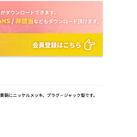
体は黄銅にニッケルメッキ。プラグ－ジャック型です。
角：Ｆ－ＬＡＣ