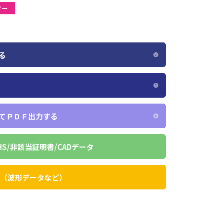
ター
る
てＰＤＦ出力する
HS/非該当証明書/CADデータ
タ（波形データなど）