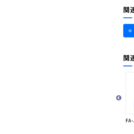
関
関
FP-FJ-HG
FP-FJ
FA-