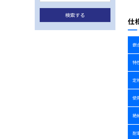
仕
嵌
特
定
使
絶
耐