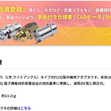
要
がり（L字,ライトアングル）タイプのF(15)型中継用アダプタです。本
(15):電子情報技術産業協会の技術基準に準拠し、通常のF型と篏合可。
全
約13.21g
ネクタの詳細は
こちら