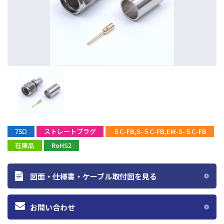
75Ω
ストレートプラグ
５C-FB,S-５C-FB,EM-S-５C-FB
在庫品
RoHS2
図面・仕様書・ケーブル取付図を見る
お問い合わせ