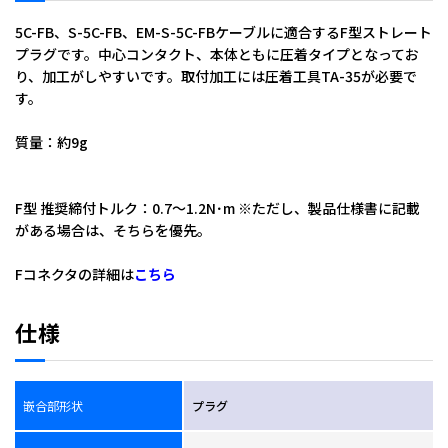
5C-FB、S-5C-FB、EM-S-5C-FBケーブルに適合するF型ストレート
プラグです。中心コンタクト、本体ともに圧着タイプとなってお
り、加工がしやすいです。取付加工には圧着工具TA-35が必要で
す。
全角：ＦＰ－５ＣＦＡ
質量：約9g
ＴＡ－３５
F型 推奨締付トルク：0.7～1.2N･m ※ただし、製品仕様書に記載
がある場合は、そちらを優先。
Fコネクタの詳細は
こちら
仕様
嵌合部形状
プラグ