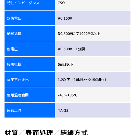
特性インピーダンス
75Ω
定格電圧
AC 150V
絶縁抵抗
DC 500Vにて1000MΩ以上
耐電圧
AC 500V 1分間
接触抵抗
5mΩ以下
電圧定在波比
1.2以下（10MHz～2150MHz）
使用温度範囲
-40～+85℃
圧着工具
TA-35
材質／表面処理／結線方式