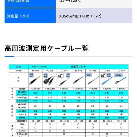
使用温度範囲
-35～+125℃
減衰量（ｄB）
0.35dB/m@1GHz（TYP）
高周波測定用ケーブル一覧