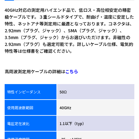
40GHz対応の測定用ハイエンド品で、低ロス・高位相安定の精密
級ケーブルです。３重シールドタイプで、耐曲げ・温度に安定した
特性、ネットアナ等測定用に最適となっております。コネクタは、
2.92mm（プラグ、ジャック）、SMA（プラグ、ジャック）、
3.5mm（プラグ、ジャック）からお選びいただけます。非磁性の
2.92mm（プラグ）も選定可能です。詳しいケーブル仕様、電気的
特性等は仕様書をご確認ください。
全角：ＴＣ－０４８ ４０Ｇ
Ｈｚ対応
高周波測定用ケーブルの詳細は
こちら
特性インピーダンス
50Ω
使用周波数範囲
40GHz
電圧定在波比
1.1以下（typ）