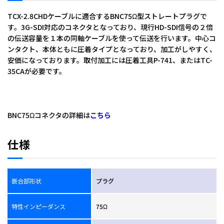
TCX-2.8CHDケーブルに適合するBNC75Ω型ストレートプラグで
す。3G-SDI対応のコネクタとなっており、現行HD-SDI信号の２倍
の伝送容量を１本の同軸ケーブルを使って伝送を行います。中心コ
ンタクト、本体ともに圧着タイプとなっており、加工がしやすく、
安価になっております。取付加工には圧着工具P-741、またはTC-
35CAが必要です。
全角：ＢＰ－２．８ＣＶ
ＴＣ－３５ＣＡ，Ｐ－７４１
BNC75Ωコネクタの詳細は
こちら
仕様
嵌合部形状
プラグ
特性インピーダンス
75Ω