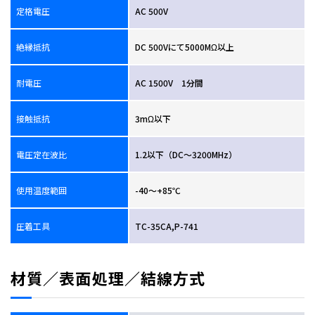
定格電圧
AC 500V
絶縁抵抗
DC 500Vにて5000MΩ以上
耐電圧
AC 1500V 1分間
接触抵抗
3mΩ以下
電圧定在波比
1.2以下（DC～3200MHz）
使用温度範囲
-40～+85℃
圧着工具
TC-35CA,P-741
材質／表面処理／結線方式