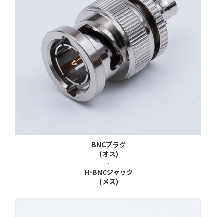
BNCプラグ
(オス)
-
H･BNCジャック
(メス)