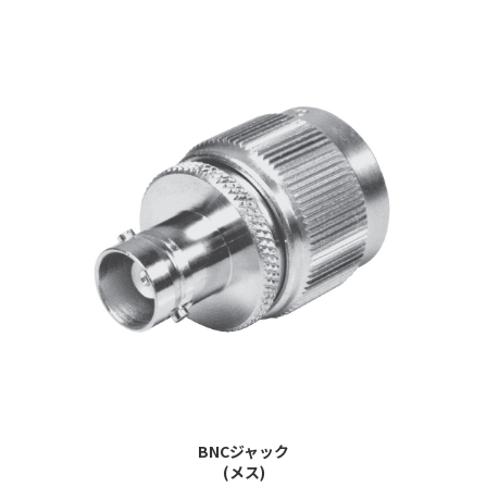
BNCジャック
(メス)