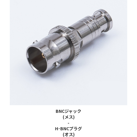
BNC
ジャック
(メス)
-
H･BNCプラグ
(オス)