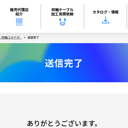
販売代理店
同軸ケーブル
カタログ・情報
紹介
加工見積依頼
（同軸コネクタ）
送信完了
送信完了
ありがとうございます。