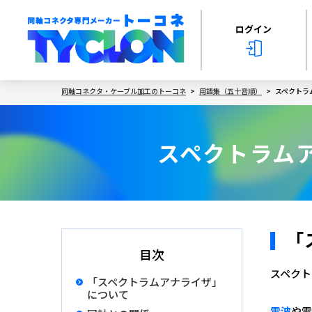
ログイン
同軸コネクタ・ケーブル加工のトーコネ
用語集（五十音順）
スペクトラム
スペクトラムアナ
「
目次
スペクト
「スペクトラムアナライザ」
について
電波
や電