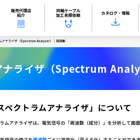
販売代理店
同軸ケーブル
カタログ・情報
紹介
加工見積依頼
アナライザ（Spectrum Analyzer）｜用語集
ライザ（Spectrum Anal
スペクトラムアナライザ」について
ラムアナライザは、電気信号の「周波数（成分）」を分析して画
気信号の強さを
周波数
ごとに視覚化（見える化）することができ