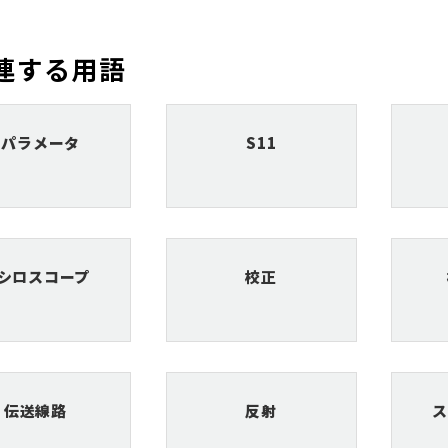
連する用語
Sパラメータ
S11
シロスコープ
校正
伝送線路
反射
ス