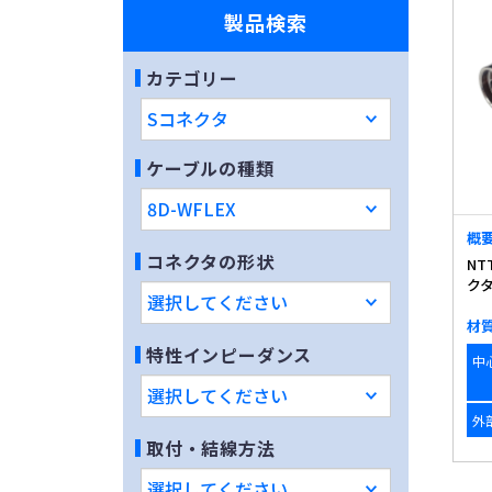
製品検索
カテゴリー
ケーブルの種類
概
コネクタの形状
NT
ク
材
特性インピーダンス
中
外
取付・結線方法