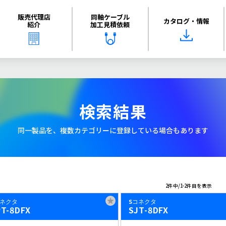
販売代理店
同軸ケーブル
カタログ・情報
紹介
加工見積依頼
検索結果
同一製品を、複数カテゴリーに登録している場合もあります
2件中/1-2件目を表示
コネクタ
Sコネクタ
PT-8DFX
SJT-8DFX