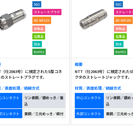
50Ω
50Ω
ストレートプラグ
ストレート
8D-WFLEX
8D-WFLEX
新製品
新製品
在庫品
在庫品
防水
防水
RoHS2
RoHS2
要
概要
T（仕2063号）に規定されたS型コネ
NTT（仕2063号）に規定された
タのストレートプラグです。
クタのストレートジャックです。
質／表面処理／結線方式
材質／表面処理／結線方式
心コンタクト
リン青銅／銀めっき／差
中心コンタクト
リン青銅／銀め
込
込
部コンタクト
黄銅／三元めっき／締付
外部コンタクト
黄銅／三元めっ