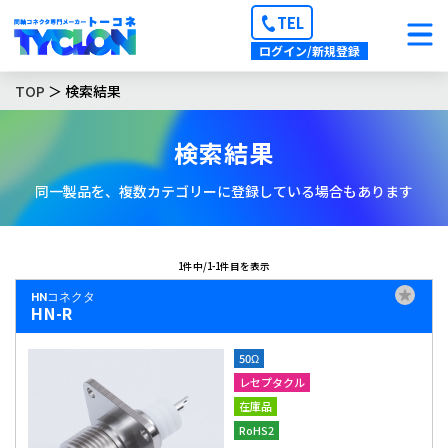
TEL
ログイン/新規登録
TOP
＞ 検索結果
検索結果
同一製品を、複数カテゴリーに登録している場合もあります
1件中/1-1件目を表示
HNコネクタ
HN-R
50Ω
レセプタクル
在庫品
RoHS2