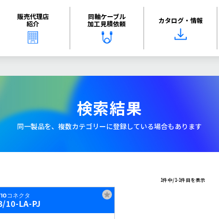
販売代理店
同軸ケーブル
カタログ・情報
紹介
加工見積依頼
検索結果
同一製品を、複数カテゴリーに登録している場合もあります
1件中/1-1件目を表示
3/10コネクタ
3/10-LA-PJ