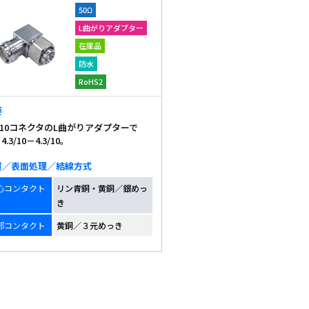
50Ω
L曲がりアダプター
在庫品
防水
RoHS2
要
3/10コネクタのL曲がりアダプターで
4.3/10－4.3/10。
質／表面処理／結線方式
心コンタクト
リン青銅・黄銅／銀めっ
き
部コンタクト
黄銅／３元めっき