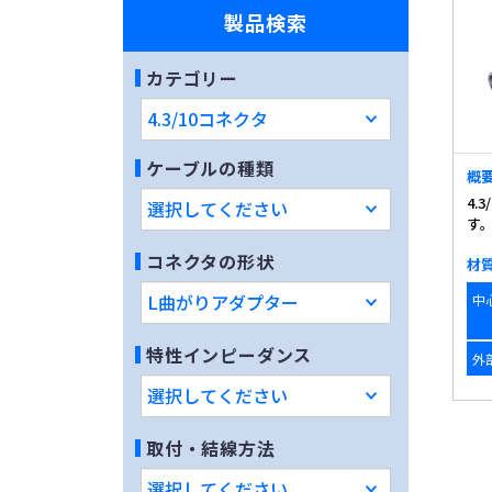
製品検索
カテゴリー
ケーブルの種類
概
4.
す。
コネクタの形状
材
中
特性インピーダンス
外
取付・結線方法